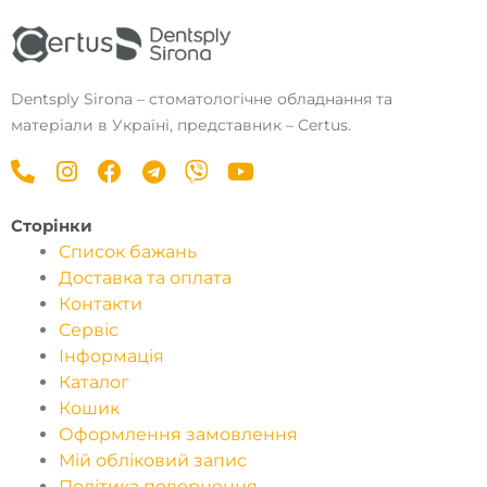
Dentsply Sirona – стоматологічне обладнання та
матеріали в Україні, представник – Certus.
P
I
F
T
V
Y
h
n
a
e
i
o
o
s
c
l
b
u
Сторінки
n
t
e
e
e
t
Список бажань
e
a
b
g
r
u
Доставка та оплата
-
g
o
r
b
Контакти
a
r
o
a
e
Cервіс
l
a
k
m
Інформація
t
m
Каталог
Кошик
Оформлення замовлення
Мій обліковий запис
Політика повернення