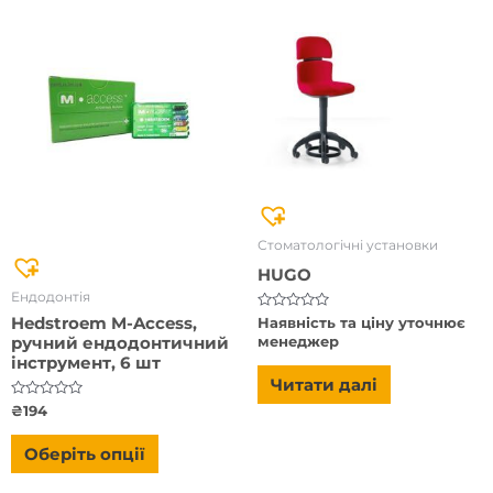
Цей
товар
має
кілька
варіантів.
Параметри
можна
вибрати
Стоматологічні установки
на
HUGO
сторінці
Ендодонтія
товару
Оцінено
Hedstroem M-Access,
Наявність та ціну уточнює
в
менеджер
ручний ендодонтичний
0
з
інструмент, 6 шт
5
Читати далі
Оцінено
₴
194
в
0
з
Оберіть опції
5