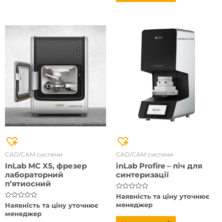
CAD/CAM системи
CAD/CAM системи
InLab MC X5, фрезер
inLab Profire – піч для
лабораторний
синтеризації
п’ятиосний
Оцінено
Наявність та ціну уточнює
в
Оцінено
менеджер
Наявність та ціну уточнює
0
в
менеджер
з
0
5
з